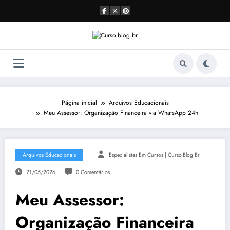
Pular
para
o
conteúdo
Página inicial
Arquivos Educacionais
Meu Assessor: Organização Financeira via WhatsApp 24h
Arquivos Educacionais
Especialistas Em Cursos | Curso.blog.br
21/05/2026
0 Comentários
Meu Assessor:
Organização Financeira