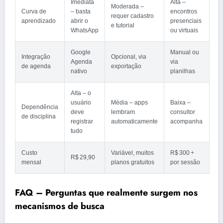
Imediata
Alta –
Moderada –
Curva de
– basta
encontros
requer cadastro
aprendizado
abrir o
presenciais
e tutorial
WhatsApp
ou virtuais
Google
Manual ou
Integração
Opcional, via
Agenda
via
de agenda
exportação
nativo
planilhas
Alta – o
usuário
Média – apps
Baixa –
Dependência
deve
lembram
consultor
de disciplina
registrar
automaticamente
acompanha
tudo
Custo
Variável, muitos
R$ 300 +
R$ 29,90
mensal
planos gratuitos
por sessão
FAQ – Perguntas que realmente surgem nos
mecanismos de busca