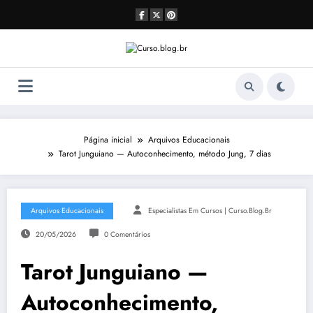
Pular
para
o
conteúdo
Página inicial
Arquivos Educacionais
Tarot Junguiano — Autoconhecimento, método Jung, 7 dias
Arquivos Educacionais
Especialistas Em Cursos | Curso.blog.br
20/05/2026
0 Comentários
Tarot Junguiano —
Autoconhecimento,