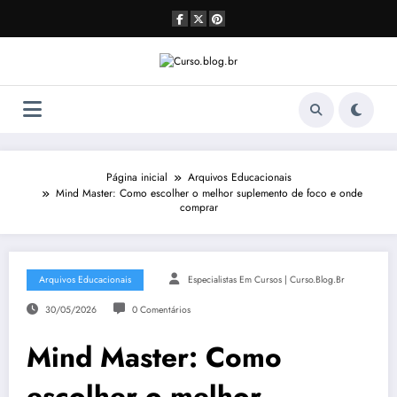
Pular
para
o
conteúdo
Página inicial
Arquivos Educacionais
Mind Master: Como escolher o melhor suplemento de foco e onde
comprar
Arquivos Educacionais
Especialistas Em Cursos | Curso.blog.br
30/05/2026
0 Comentários
Mind Master: Como
escolher o melhor