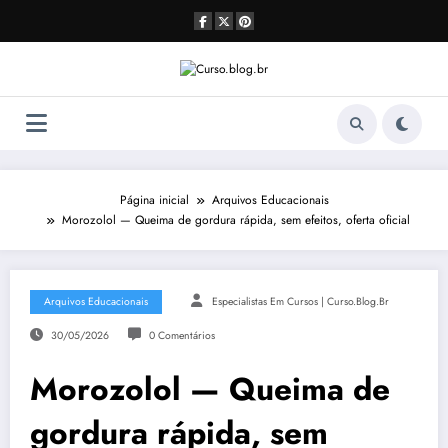
Pular
para
o
conteúdo
Página inicial
Arquivos Educacionais
Morozolol — Queima de gordura rápida, sem efeitos, oferta oficial
Arquivos Educacionais
Especialistas Em Cursos | Curso.blog.br
30/05/2026
0 Comentários
Morozolol — Queima de
gordura rápida, sem