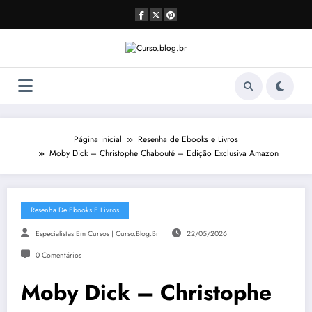
Pular
para
o
conteúdo
Página inicial
Resenha de Ebooks e Livros
Moby Dick – Christophe Chabouté – Edição Exclusiva Amazon
Resenha De Ebooks E Livros
Especialistas Em Cursos | Curso.blog.br
22/05/2026
0 Comentários
Moby Dick – Christophe