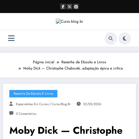
Pular
para
o
conteúdo
Página inicial
Resenha de Ebooks e Livros
Moby Dick — Christophe Chabouté, adaptação épica e crítica
Resenha De Ebooks E Livros
Especialistas Em Cursos | Curso.blog.br
22/05/2026
0 Comentários
Moby Dick — Christophe