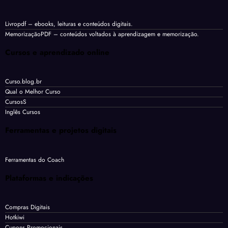
Livropdf
– ebooks, leituras e conteúdos digitais.
MemorizaçãoPDF
– conteúdos voltados à aprendizagem e memorização.
Cursos e aprendizado online
Curso.blog.br
Qual o Melhor Curso
CursosS
Inglês Cursos
Ferramentas e projetos digitais
Ferramentas do Coach
Plataformas e indicações
Compras Digitais
Hotkiwi
Cupons Promocionais