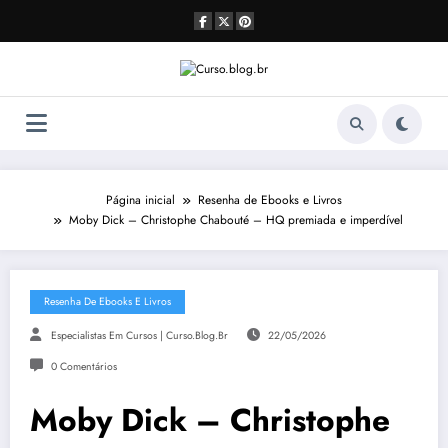
Pular
para
o
conteúdo
Página inicial
Resenha de Ebooks e Livros
Moby Dick – Christophe Chabouté – HQ premiada e imperdível
Resenha De Ebooks E Livros
Especialistas Em Cursos | Curso.blog.br
22/05/2026
0 Comentários
Moby Dick – Christophe