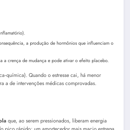
nflamatório).
 consequência, a produção de hormônios que influenciam o
rça a crença de mudança e pode ativar o efeito placebo.
sica‑química). Quando o estresse cai, há menor
pera a de intervenções médicas comprovadas.
ola
que, ao serem pressionados, liberam energia
indo pico rápido; um amortecedor mais macio entrega