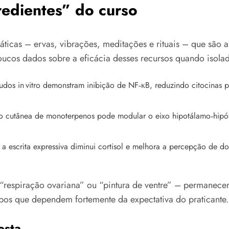
gredientes” do curso
áticas – ervas, vibrações, meditações e rituais – que são
oucos dados sobre a eficácia desses recursos quando isola
tudos in vitro demonstram inibição de NF‑κB, reduzindo citocinas pró
ão cutânea de monoterpenos pode modular o eixo hipotálamo‑hipóf
 a escrita expressiva diminui cortisol e melhora a percepção de d
“respiração ovariana” ou “pintura de ventre” – permanecem
os que dependem fortemente da expectativa do praticante.
osta