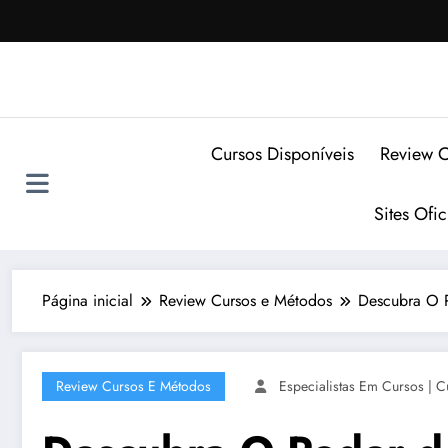
Pular
para
o
conteúdo
Cursos Disponíveis
Review C
Sites Ofi
Página inicial
Review Cursos e Métodos
Descubra O P
Review Cursos E Métodos
Especialistas Em Cursos | C