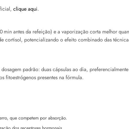
ficial,
clique aqui
.
(30 min antes da refeição) e a vaporização corta melhor qu
 cortisol, potencializando o efeito combinado das técnica
a dosagem padrão: duas cápsulas ao dia, preferencialment
s fitoestrógenos presentes na fórmula.
 ferro, que competem por absorção.
uração dos receptores hormonais.