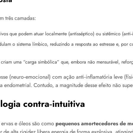
m três camadas:
vos que podem atuar localmente (antisséptico) ou sistêmico (anti‑i
dulam o sistema límbico, reduzindo a resposta ao estresse e, por
ços criam uma “carga simbólica” que, embora não mensurável, refo
esse (neuro‑emocional) com ação anti‑inflamatória leve (fí
sia endometrial. Contudo, a magnitude desse efeito não su
ogia contra‑intuitiva
 ervas e óleos são como
pequenos amortecedores de m
 de alta rigidez libera energia de forma explosiva, ating