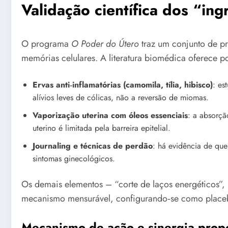
Validação científica dos “in
O programa
O Poder do Útero
traz um conjunto de pr
memórias celulares. A literatura biomédica oferece p
Ervas anti‑inflamatórias (camomila, tília, hibisco)
: es
alívios leves de cólicas, não a reversão de miomas.
Vaporização uterina com óleos essenciais
: a absorç
uterino é limitada pela barreira epitelial.
Journaling e técnicas de perdão
: há evidência de que
sintomas ginecológicos.
Os demais elementos – “corte de laços energéticos”, 
mecanismo mensurável, configurando‑se como placeb
Mecanismo de ação e sinergia prop