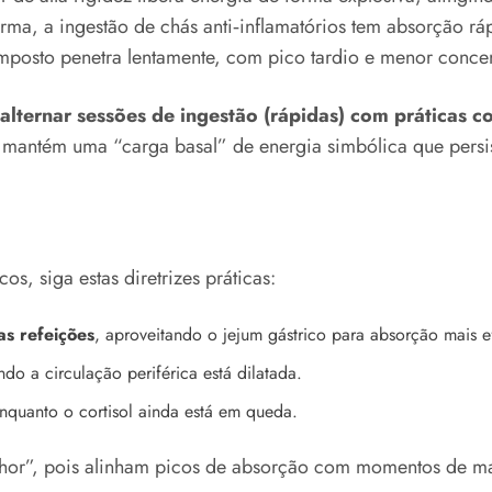
ma, a ingestão de chás anti‑inflamatórios tem absorção r
osto penetra lentamente, com pico tardio e menor concen
alternar sessões de ingestão (rápidas) com práticas co
mantém uma “carga basal” de energia simbólica que persis
os, siga estas diretrizes práticas:
as refeições
, aproveitando o jejum gástrico para absorção mais ef
ndo a circulação periférica está dilatada.
nquanto o cortisol ainda está em queda.
hor”, pois alinham picos de absorção com momentos de ma