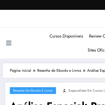
Pular
para
o
conteúdo
Cursos Disponíveis
Review C
Sites Ofi
Página inicial
Resenha de Ebooks e Livros
Análise Es
Resenha De Ebooks E Livros
Especialistas Em Cursos |