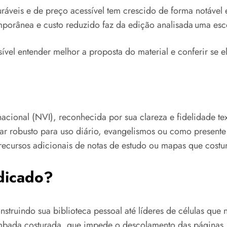
ráveis e de preço acessível tem crescido de forma notável e
orânea e custo reduzido faz da edição analisada uma esco
sível entender melhor a proposta do material e conferir se 
nacional (NVI), reconhecida por sua clareza e fidelidade t
 robusto para uso diário, evangelismos ou como presente 
s recursos adicionais de notas de estudo ou mapas que cost
ndicado?
struindo sua biblioteca pessoal até líderes de células que n
mbada costurada, que impede o descolamento das páginas. 