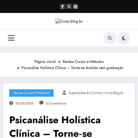
Pular
para
o
conteúdo
Página inicial
Review Cursos e Métodos
Psicanálise Holística Clínica – Torne‑se Analista sem graduação
Review Cursos E Métodos
Especialistas Em Cursos | Curso.blog.br
30/05/2026
0 Comentários
Psicanálise Holística
Clínica – Torne‑se