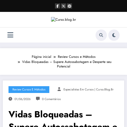
Pular
para
o
conteúdo
Página inicial
Review Cursos e Métodos
Vidas Bloqueadas – Supere Autossabotagem e Desperte seu
Potencial
Review Cursos E Métodos
Especialistas Em Cursos | Curso.blog.br
01/06/2026
0 Comentários
Vidas Bloqueadas –
Supere Autossabotagem e