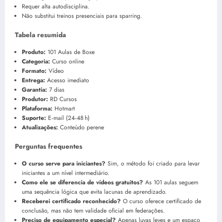
Requer alta autodisciplina.
Não substitui treinos presenciais para sparring.
Tabela resumida
Produto:
101 Aulas de Boxe
Categoria:
Curso online
Formato:
Vídeo
Entrega:
Acesso imediato
Garantia:
7 dias
Produtor:
RD Cursos
Plataforma:
Hotmart
Suporte:
E‑mail (24‑48 h)
Atualizações:
Conteúdo perene
Perguntas frequentes
O curso serve para iniciantes?
Sim, o método foi criado para levar
iniciantes a um nível intermediário.
Como ele se diferencia de vídeos gratuitos?
As 101 aulas seguem
uma sequência lógica que evita lacunas de aprendizado.
Receberei certificado reconhecido?
O curso oferece certificado de
conclusão, mas não tem validade oficial em federações.
Preciso de equipamento especial?
Apenas luvas leves e um espaço