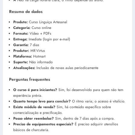
Resumo de dados
Produto:
Curso Linguiça Artesanal
Categoria:
Curso online
Formato:
Vídeo + PDFs
Entrega:
Imediata (login por e‑mail)
Garantia:
7 dias
Produtor:
MR Virtus
Plataforma:
Hotmart
Suporte:
Não informado
Atualizações:
Inclusão de novas aulas periodicamente
Perguntas frequentes
O curso é para iniciantes?
Sim, foi desenvolvido para quem não tem
experiência prévia.
Quanto tempo levo para concluir?
O ritmo varia; o acesso é vitalício.
Existe módulo de venda?
Sim, há conteúdo específico sobre
comercialização e precificação.
Posso obter reembolso?
Sim, dentro de 7 dias após a compra.
Preciso de equipamentos especiais?
É preciso adquirir utensílios
básicos de charcutaria.