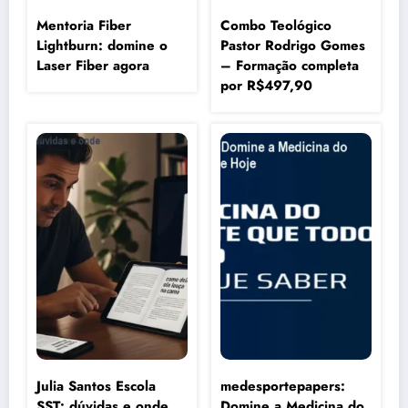
Mentoria Fiber
Combo Teológico
Lightburn: domine o
Pastor Rodrigo Gomes
Laser Fiber agora
– Formação completa
por R$497,90
Julia Santos Escola
medesportepapers:
SST: dúvidas e onde
Domine a Medicina do