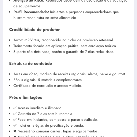
Atenção ao Risco:
Resultados dependem da dedicação e da aquisição
de equipamentos.
Perfil Recomendado:
Iniciantes e pequenos empreendedores que
buscam renda extra no setor alimentício.
Credibilidade do produtor
Autor: MR Virtus, reconhecido no nicho de produção artesanal.
Treinamento focado em aplicação prática, sem enrolação teórica.
Suporte não detalhado, porém a garantia de 7 dias reduz risco.
Estrutura do conteúdo
Aulas em vídeo, módulo de receitas regionais, alemã, peixe e gourmet.
Bônus digitais: 5 materiais complementares.
Certificado de conclusão e acesso vitalício.
Prós e limitações
✅ Acesso imediato e ilimitado.
✅ Garantia de 7 dias sem burocracia.
✅ Foco em iniciantes, com passo a passo detalhado.
✅ Inclui estratégias de precificação e venda.
❌ Necessário comprar carnes, tripas e equipamentos.
❌ Não há carga horária clara, o ritmo depende do aluno.