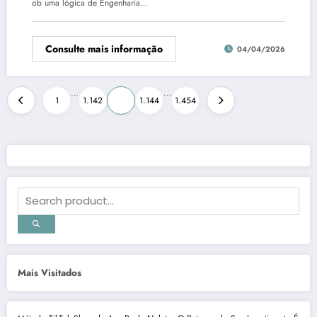
ob uma lógica de Engenharia…
Consulte mais informação
04/04/2026
Paginação
…
…
1
1.142
1.143
1.144
1.454
de
posts
Mais Visitados