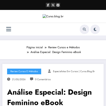
Pular
para
o
conteúdo
Página inicial
Review Cursos e Métodos
Análise Especial: Design Feminino eBook
Review Cursos E Métodos
Especialistas Em Cursos | Curso.blog.br
21/05/2026
0 Comentários
Análise Especial: Design
Feminino eBook