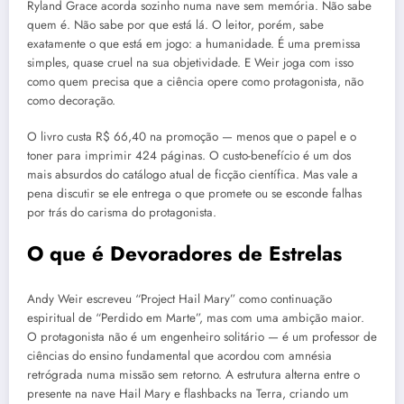
Ryland Grace acorda sozinho numa nave sem memória. Não sabe
quem é. Não sabe por que está lá. O leitor, porém, sabe
exatamente o que está em jogo: a humanidade. É uma premissa
simples, quase cruel na sua objetividade. E Weir joga com isso
como quem precisa que a ciência opere como protagonista, não
como decoração.
O livro custa R$ 66,40 na promoção — menos que o papel e o
toner para imprimir 424 páginas. O custo-benefício é um dos
mais absurdos do catálogo atual de ficção científica. Mas vale a
pena discutir se ele entrega o que promete ou se esconde falhas
por trás do carisma do protagonista.
O que é Devoradores de Estrelas
Andy Weir escreveu “Project Hail Mary” como continuação
espiritual de “Perdido em Marte”, mas com uma ambição maior.
O protagonista não é um engenheiro solitário — é um professor de
ciências do ensino fundamental que acordou com amnésia
retrógrada numa missão sem retorno. A estrutura alterna entre o
presente na nave Hail Mary e flashbacks na Terra, criando um