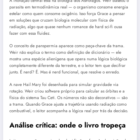
A inovação central está na biologia dos Astrofagos. Weir baseou o
parasita em termodinâmica real — o organismo consome energia
estelar como quem consome oxigênio. Isso força Grace a pensar
em soluções que cruzam biologia molecular com física de
radiação, algo que quase nenhum romance de hard sci-fi ousa
fazer com essa fluidez.
O conceito de panspermia aparece como peça-chave da trama.
Weir não explica o termo como definição de dicionário — ele
mostra uma espécie alienígena que opera numa lógica biológica
completamente diferente da terrestre, e o leitor tem que decifrar
junto. É nerd? É. Mas é nerd funcional, que resolve o enredo.
A nave Hail Mary foi desenhada para simular gravidade via
rotação. Weir criou software próprio para calcular as órbitas e a
física do sistema Tau Ceti. Os números não são decorativos — são
a trama. Quando Grace ajusta a trajetória usando radiação como
combustível, o leitor acompanha a lógica real por trás da decisão.
Análise crítica: onde o livro tropeça