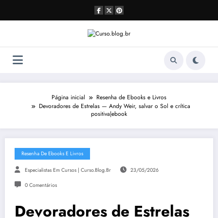
Pular
para
o
conteúdo
Página inicial
Resenha de Ebooks e Livros
Devoradores de Estrelas — Andy Weir, salvar o Sol e crítica
positiva|ebook
Resenha De Ebooks E Livros
Especialistas Em Cursos | Curso.blog.br
23/05/2026
0 Comentários
Devoradores de Estrelas