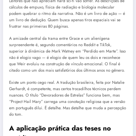
Leitores que não apreciam hard sci-fi vão sofrer. As descrições de
cálculos de empuxo, física de radiação e biologia molecular
podem quebrar o ritmo da narrativa. Não é um livro de ação — é
um livro de dedução. Quem busca apenas tiros espaciais vai se
frustrar nas primeiras 80 páginas.
A amizade central da trama entre Grace e um alienígena
surpreendente é, segundo comentários no Reddit e TikTok,
superior à dinâmica de Mark Watney em “Perdido em Marte”. Isso
não é elogio vago — é elogio de quem leu os dois e reconhece
que Weir evoluiu na construção de vínculo emocional. O final é
citado como um dos mais satisfatórios dos últimos anos no gênero.
Existe um ponto cego real. A tradução brasileira, feita por Natalie
Gerhardt, é competente, mas certos trocadilhos técnicos perdem
nuances. O título “Devoradores de Estrelas” funciona bem, mas
“Project Hail Mary” carrega uma conotação religiosa que a versão
em português dilui. É detalhe. Mas detalhe que muda a percepção
do tom.
A aplicação prática das teses no