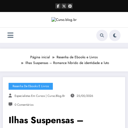
Pular
para
o
conteúdo
Página inicial
Resenha de Ebooks e Livros
Ilhas Suspensas – Romance híbrido de identidade e luto
Resenha De Ebooks E Livros
Especialistas Em Cursos | Curso.blog.br
25/05/2026
0 Comentários
Ilhas Suspensas –