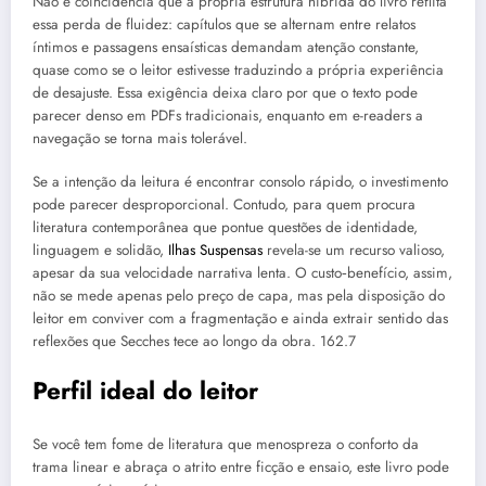
Não é coincidência que a própria estrutura híbrida do livro reflita
essa perda de fluidez: capítulos que se alternam entre relatos
íntimos e passagens ensaísticas demandam atenção constante,
quase como se o leitor estivesse traduzindo a própria experiência
de desajuste. Essa exigência deixa claro por que o texto pode
parecer denso em PDFs tradicionais, enquanto em e-readers a
navegação se torna mais tolerável.
Se a intenção da leitura é encontrar consolo rápido, o investimento
pode parecer desproporcional. Contudo, para quem procura
literatura contemporânea que pontue questões de identidade,
linguagem e solidão,
Ilhas Suspensas
revela-se um recurso valioso,
apesar da sua velocidade narrativa lenta. O custo‑benefício, assim,
não se mede apenas pelo preço de capa, mas pela disposição do
leitor em conviver com a fragmentação e ainda extrair sentido das
reflexões que Secches tece ao longo da obra. 162.7
Perfil ideal do leitor
Se você tem fome de literatura que menospreza o conforto da
trama linear e abraça o atrito entre ficção e ensaio, este livro pode