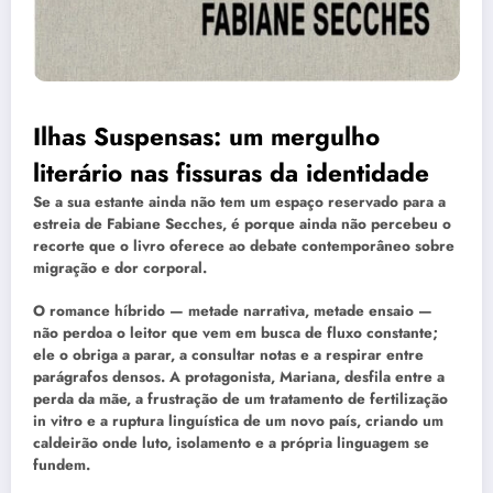
Ilhas Suspensas: um mergulho
literário nas fissuras da identidade
Se a sua estante ainda não tem um espaço reservado para a
estreia de Fabiane Secches, é porque ainda não percebeu o
recorte que o livro oferece ao debate contemporâneo sobre
migração e dor corporal.
O romance híbrido — metade narrativa, metade ensaio —
não perdoa o leitor que vem em busca de fluxo constante;
ele o obriga a parar, a consultar notas e a respirar entre
parágrafos densos. A protagonista, Mariana, desfila entre a
perda da mãe, a frustração de um tratamento de fertilização
in vitro e a ruptura linguística de um novo país, criando um
caldeirão onde luto, isolamento e a própria linguagem se
fundem.