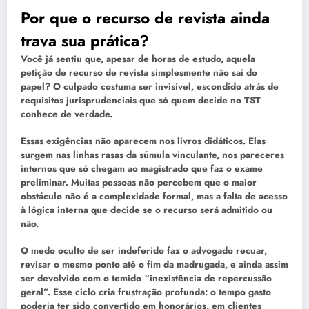
Por que o recurso de revista ainda
trava sua prática?
Você já sentiu que, apesar de horas de estudo, aquela
petição de recurso de revista simplesmente não sai do
papel? O culpado costuma ser invisível, escondido atrás de
requisitos jurisprudenciais que só quem decide no TST
conhece de verdade.
Essas exigências não aparecem nos livros didáticos. Elas
surgem nas linhas rasas da súmula vinculante, nos pareceres
internos que só chegam ao magistrado que faz o exame
preliminar. Muitas pessoas não percebem que o maior
obstáculo não é a complexidade formal, mas a falta de acesso
à lógica interna que decide se o recurso será admitido ou
não.
O medo oculto de ser indeferido faz o advogado recuar,
revisar o mesmo ponto até o fim da madrugada, e ainda assim
ser devolvido com o temido “inexistência de repercussão
geral”. Esse ciclo cria frustração profunda: o tempo gasto
poderia ter sido convertido em honorários, em clientes