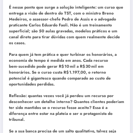
É nesse ponto que surge a solução inteligente: um curso que
entrega a visão de dentro do TST, com o ministro Breno
Medeiros, o assessor‑chefe Pedro de Assis e o advogado
praticante Carlos Eduardo Faoli. Não é um treinamento
superficial; são 50 aulas gravadas, modelos práticos e um
canal direto para tirar dúvidas com quem realmente decide
os casos.
Para quem já tem prática e quer turbinar os honorários, a
economia de tempo é medida em anos. Cada recurso
bem‑sucedido pode gerar R$ 10 mil a R$ 30 mil em
honorários. Se o curso custa R$ 1.197,00, o retorno
potencial é gigantesco quando comparado ao custo de
oportunidades perdidas.
Reflexão: quantas vezes você já perdeu um recurso por
desconhecer um detalhe interno? Quantos clientes poderiam
ter sido mantidos se o recurso fosse aceito? Essa é a
diferença entre estar na plateia e ser o protagonista do
tribunal.
Se a sua banca precisa de um salto qualitativo, talvez seja