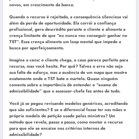
novos, em crescimento da banca.
Quando o recurso é rejeitado, a consequência silenciosa vai
além da perda de oportunidade. Ela corrói a confiança
profissional, gera descrédito perante o cliente e alimenta a
crença limitante de que “eu nunca vou conseguir ganhar no
TST”. Essa crença alimenta um loop mental que impede a
busca por aperfeiçoamento.
Imagine a cena: o cliente chega, o caso parece perfeito para
recurso, mas você hesita. Por quê? Talvez o erro não seja
sua falta de esforço, mas a ausência de um mapa que mostre
exatamente onde o TST bate o martelo. Quase ninguém
comenta sobre a importância de entender o “exame de
admissibilidade” que o assessor‑chefe faz antes de tudo.
Você já se pegou revisando modelos genéricos, acreditando
que são suficientes? E se o diferencial fosse ter nas mãos o
próprio modelo de petição usado pelos ministros? Um
método que revele, passo a passo, como montar o recurso
para que ele se encaixe nos critérios internos de
admissibilidade?