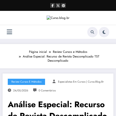
Pular
para
o
conteúdo
Página inicial
Review Cursos e Métodos
Análise Especial: Recurso de Revista Descomplicado TST
Descomplicado
Review Cursos E Métodos
Especialistas Em Cursos | Curso.blog.br
24/05/2026
0 Comentários
Análise Especial: Recurso
de Revista Descomplicado